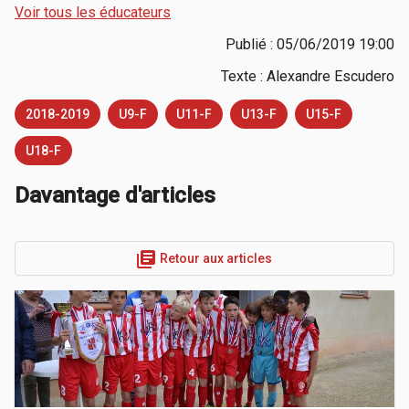
Voir tous les éducateurs
Publié : 05/06/2019 19:00
Texte : Alexandre Escudero
2018-2019
U9-F
U11-F
U13-F
U15-F
U18-F
Davantage d'articles
library_books
 Retour aux articles 