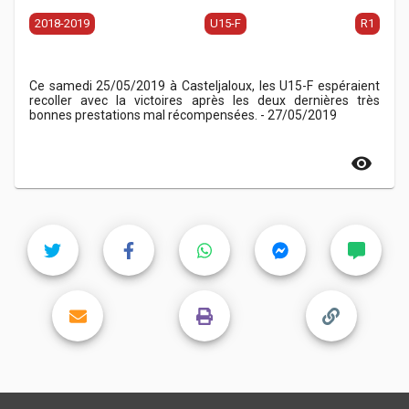
2018-2019
U15-F
R1
Ce samedi 25/05/2019 à Casteljaloux, les U15-F espéraient
recoller avec la victoires après les deux dernières très
bonnes prestations mal récompensées. - 27/05/2019
visibility