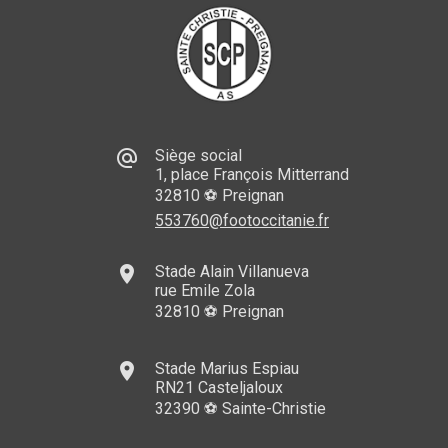
alternate_email
Siège social
1, place François Mitterrand
32810 ⚽ Preignan
553760@footoccitanie.fr
place
Stade Alain Villanueva
rue Emile Zola
32810 ⚽ Preignan
place
Stade Marius Espiau
RN21 Casteljaloux
32390 ⚽ Sainte-Christie