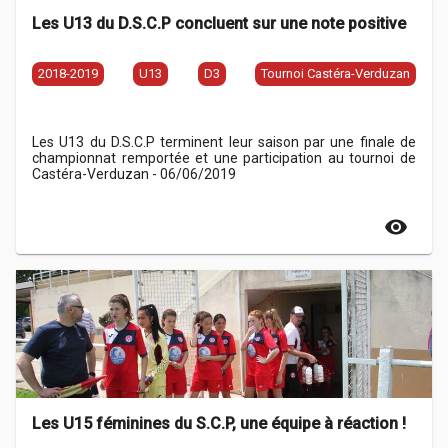
Les U13 du D.S.C.P concluent sur une note positive
2018-2019
U13
D3
Tournoi Castéra-Verduzan
Les U13 du D.S.C.P terminent leur saison par une finale de
championnat remportée et une participation au tournoi de
Castéra-Verduzan - 06/06/2019
visibility
Les U15 féminines du S.C.P, une équipe à réaction !