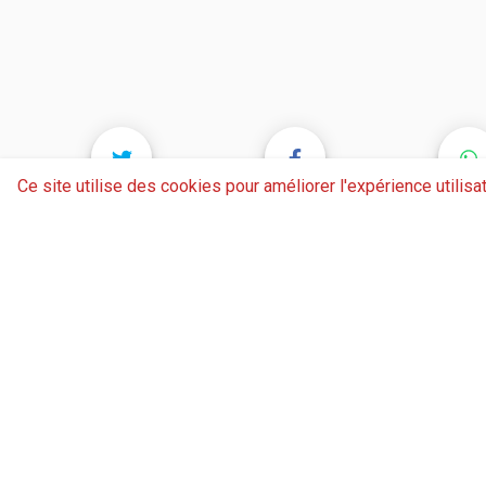
Ce site utilise des cookies pour améliorer l'expérience utilisat
alternate_email
Siège social
1, place François 
32810 ⚽ Preigna
553760@footoccit