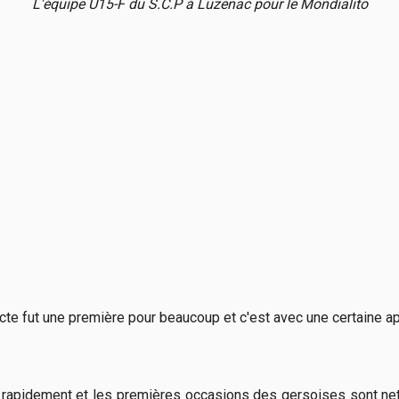
L'équipe U15-F du S.C.P à Luzenac pour le Mondialito
 directe fut une première pour beaucoup et c'est avec une certain
ce rapidement et les premières occasions des gersoises sont ne