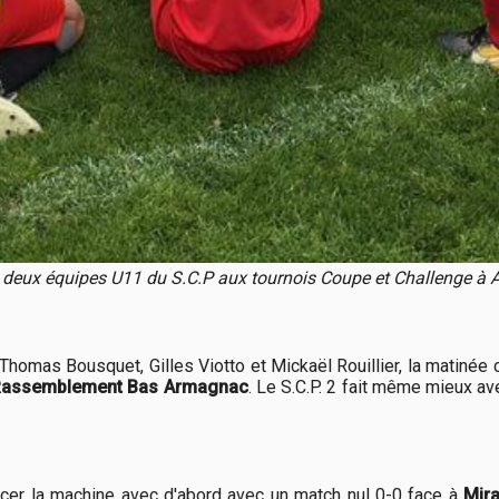
 deux équipes U11 du S.C.P aux tournois Coupe et Challenge à 
 Thomas Bousquet, Gilles Viotto et Mickaël Rouillier, la matin
Rassemblement Bas Armagnac
. Le S.C.P. 2 fait même mieux ave
ancer la machine avec d'abord avec un match nul 0-0 face à
Mir