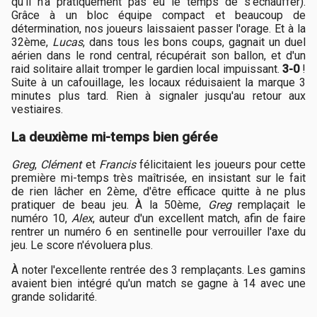
qu'il n'a pratiquement pas eu le temps de s'échauffer).
Grâce à un bloc équipe compact et beaucoup de
détermination, nos joueurs laissaient passer l'orage. Et à la
32ème,
Lucas
, dans tous les bons coups, gagnait un duel
aérien dans le rond central, récupérait son ballon, et d'un
raid solitaire allait tromper le gardien local impuissant.
3-0
!
Suite à un cafouillage, les locaux réduisaient la marque 3
minutes plus tard. Rien à signaler jusqu'au retour aux
vestiaires.
La deuxième mi-temps bien gérée
Greg
,
Clément
et
Francis
félicitaient les joueurs pour cette
première mi-temps très maîtrisée, en insistant sur le fait
de rien lâcher en 2ème, d'être efficace quitte à ne plus
pratiquer de beau jeu. À la 50ème,
Greg
remplaçait le
numéro 10,
Alex
, auteur d'un excellent match, afin de faire
rentrer un numéro 6 en sentinelle pour verrouiller l'axe du
jeu. Le score n'évoluera plus.
À noter l'excellente rentrée des 3 remplaçants. Les gamins
avaient bien intégré qu'un match se gagne à 14 avec une
grande solidarité.