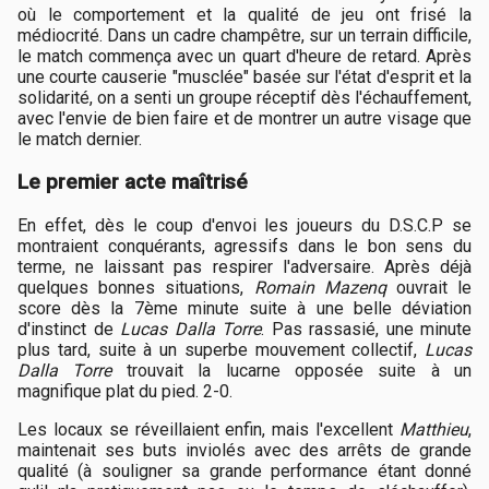
où le comportement et la qualité de jeu ont frisé la
médiocrité. Dans un cadre champêtre, sur un terrain difficile,
le match commença avec un quart d'heure de retard. Après
une courte causerie "musclée" basée sur l'état d'esprit et la
solidarité, on a senti un groupe réceptif dès l'échauffement,
avec l'envie de bien faire et de montrer un autre visage que
le match dernier.
Le premier acte maîtrisé
En effet, dès le coup d'envoi les joueurs du D.S.C.P se
montraient conquérants, agressifs dans le bon sens du
terme, ne laissant pas respirer l'adversaire. Après déjà
quelques bonnes situations,
Romain Mazenq
ouvrait le
score dès la 7ème minute suite à une belle déviation
d'instinct de
Lucas Dalla Torre
. Pas rassasié, une minute
plus tard, suite à un superbe mouvement collectif,
Lucas
Dalla Torre
trouvait la lucarne opposée suite à un
magnifique plat du pied. 2-0.
Les locaux se réveillaient enfin, mais l'excellent
Matthieu
,
maintenait ses buts inviolés avec des arrêts de grande
qualité (à souligner sa grande performance étant donné