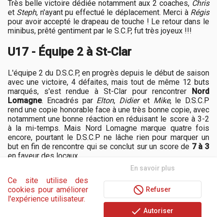
Très belle victoire dédiée notamment aux 2 coaches,
Chris
et
Steph
, n'ayant pu effectué le déplacement. Merci à
Régis
pour avoir accepté le drapeau de touche ! Le retour dans le
minibus, prêté gentiment par le S.C.P, fut très joyeux !!!
U17 - Équipe 2 à St-Clar
L'équipe 2 du D.S.C.P, en progrès depuis le début de saison
avec une victoire, 4 défaites, mais tout de même 12 buts
marqués, s'est rendue à St-Clar pour rencontrer
Nord
Lomagne
. Encadrés par
Elton
,
Didier
et
Mike
, le D.S.C.P
rend une copie honorable face à une très bonne copie, avec
notamment une bonne réaction en réduisant le score à 3-2
à la mi-temps. Mais Nord Lomagne marque quatre fois
encore, pourtant le D.S.C.P ne lâche rien pour marquer un
but en fin de rencontre qui se conclut sur un score de
7 à 3
en faveur des locaux.
 En savoir plus 
Les détails du match prochainement...
Ce site utilise des
not_interested
cookies pour améliorer
 Refuser 
Allez le D.S.C.P ❤️💙
l'expérience utilisateur.
done
Publié : 22/12/2019 14:30
 Autoriser 