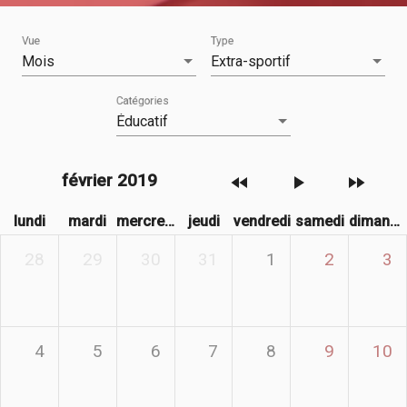
Vue
Type
Mois
Extra-sportif
Catégories
Éducatif
février 2019
fast_rewind
play_arrow
fast_forward
lundi
mardi
mercredi
jeudi
vendredi
samedi
dimanche
28
29
30
31
1
2
3
4
5
6
7
8
9
10