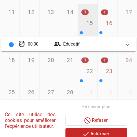
11
12
13
14
17
1
1
15
16
alarm_on
group
00:00
Éducatif
18
19
20
21
24
1
1
22
23
25
26
27
28
1
2
3
 En savoir plus 
Ce site utilise des
not_interested
cookies pour améliorer
 Refuser 
l'expérience utilisateur.
done
 Autoriser 